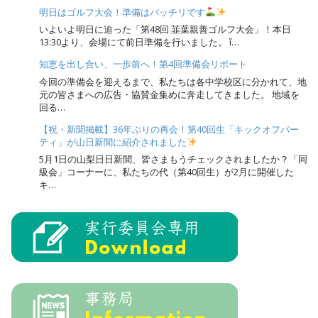
明日はゴルフ大会！準備はバッチリです
いよいよ明日に迫った「第48回 韮葉親善ゴルフ大会」！本日
13:30より、会場にて前日準備を行いました。 ἴ…
知恵を出し合い、一歩前へ！第4回準備会リポート
今回の準備会を迎えるまで、私たちは各中学校区に分かれて、地
元の皆さまへの広告・協賛金集めに奔走してきました。 地域を
回る…
【祝・新聞掲載】36年ぶりの再会！第40回生「キックオフパー
ティ」が山日新聞に紹介されました
5月1日の山梨日日新聞、皆さまもうチェックされましたか？「同
級会」コーナーに、私たちの代（第40回生）が2月に開催した
キ…