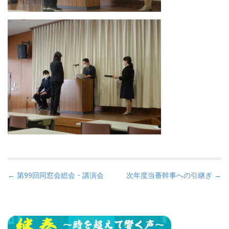
P
← 第99回同窓会総会・講演会
次年度当番幹事への引継ぎ →
o
s
t