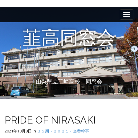
M
S
k
a
i
i
p
韮高同窓会
n
t
m
o
e
c
n
o
n
u
t
e
山梨県立韮崎高校 同窓会
n
t
PRIDE OF NIRASAKI
2021年10月8日
in
３５期（２０２１）当番幹事