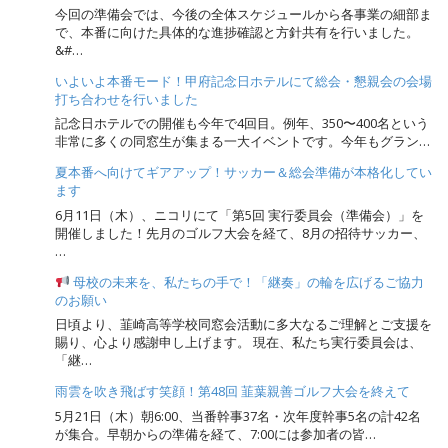
今回の準備会では、今後の全体スケジュールから各事業の細部ま
で、本番に向けた具体的な進捗確認と方針共有を行いました。
&#…
いよいよ本番モード！甲府記念日ホテルにて総会・懇親会の会場
打ち合わせを行いました
記念日ホテルでの開催も今年で4回目。例年、350〜400名という
非常に多くの同窓生が集まる一大イベントです。今年もグラン…
夏本番へ向けてギアアップ！サッカー＆総会準備が本格化してい
ます
6月11日（木）、ニコリにて「第5回 実行委員会（準備会）」を
開催しました！先月のゴルフ大会を経て、8月の招待サッカー、
…
母校の未来を、私たちの手で！「継奏」の輪を広げるご協力
のお願い
日頃より、韮崎高等学校同窓会活動に多大なるご理解とご支援を
賜り、心より感謝申し上げます。 現在、私たち実行委員会は、
「継…
雨雲を吹き飛ばす笑顔！第48回 韮葉親善ゴルフ大会を終えて
5月21日（木）朝6:00、当番幹事37名・次年度幹事5名の計42名
が集合。早朝からの準備を経て、7:00には参加者の皆…