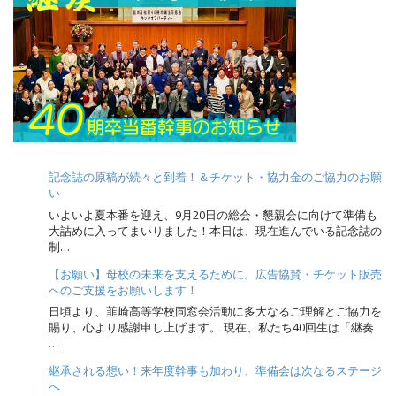
n
a
v
i
g
a
t
i
記念誌の原稿が続々と到着！＆チケット・協力金のご協力のお願
o
い
n
いよいよ夏本番を迎え、9月20日の総会・懇親会に向けて準備も
大詰めに入ってまいりました！本日は、現在進んでいる記念誌の
制…
【お願い】母校の未来を支えるために。広告協賛・チケット販売
へのご支援をお願いします！
日頃より、韮崎高等学校同窓会活動に多大なるご理解とご協力を
賜り、心より感謝申し上げます。 現在、私たち40回生は「継奏
…
継承される想い！来年度幹事も加わり、準備会は次なるステージ
へ