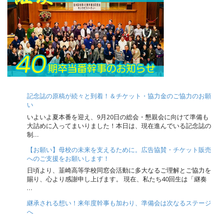
a
v
i
g
a
t
i
o
記念誌の原稿が続々と到着！＆チケット・協力金のご協力のお願
n
い
いよいよ夏本番を迎え、9月20日の総会・懇親会に向けて準備も
大詰めに入ってまいりました！本日は、現在進んでいる記念誌の
制…
【お願い】母校の未来を支えるために。広告協賛・チケット販売
へのご支援をお願いします！
日頃より、韮崎高等学校同窓会活動に多大なるご理解とご協力を
賜り、心より感謝申し上げます。 現在、私たち40回生は「継奏
…
継承される想い！来年度幹事も加わり、準備会は次なるステージ
へ