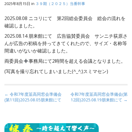
2025年8月15日
in
３９期（２０２５）当番幹事
2025.08.08 ニコリにて 第2回総会委員会 総会の流れを
確認しました。
2025.08.14 朋来館にて 広告協賛委員会 サンニチ荻原さ
んが広告の初稿を持ってきてくれたので、サイズ・名称等
間違いがないか確認しました。
両委員会
事務局にて2時間を超える会議となりました。
(写真を撮り忘れてしまいました(^_^;)スミマセン)
P
← 令和7年度韮高同窓会準備会
令和7年度韮高同窓会準備会(第
(第11回)2025.08.05朋来館にて
12回)2025.08.19朋来館にて →
o
s
t
n