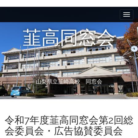
M
S
k
a
i
i
p
韮高同窓会
n
t
m
o
e
c
n
o
n
u
t
e
山梨県立韮崎高校 同窓会
n
t
令和7年度韮高同窓会第2回総
会委員会・広告協賛委員会