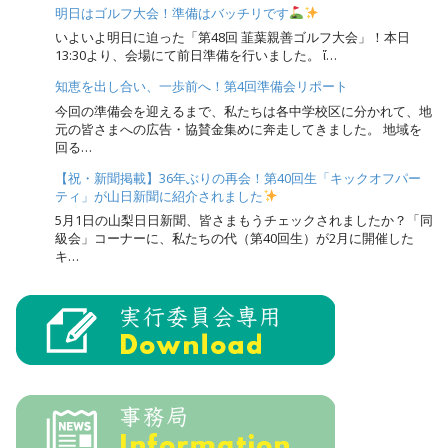
明日はゴルフ大会！準備はバッチリです
いよいよ明日に迫った「第48回 韮葉親善ゴルフ大会」！本日
13:30より、会場にて前日準備を行いました。 ἴ…
知恵を出し合い、一歩前へ！第4回準備会リポート
今回の準備会を迎えるまで、私たちは各中学校区に分かれて、地
元の皆さまへの広告・協賛金集めに奔走してきました。 地域を
回る…
【祝・新聞掲載】36年ぶりの再会！第40回生「キックオフパー
ティ」が山日新聞に紹介されました
5月1日の山梨日日新聞、皆さまもうチェックされましたか？「同
級会」コーナーに、私たちの代（第40回生）が2月に開催した
キ…