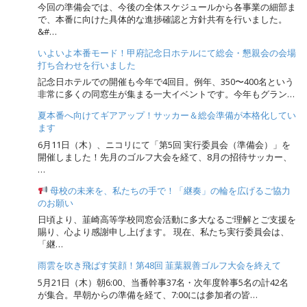
今回の準備会では、今後の全体スケジュールから各事業の細部ま
で、本番に向けた具体的な進捗確認と方針共有を行いました。
&#…
いよいよ本番モード！甲府記念日ホテルにて総会・懇親会の会場
打ち合わせを行いました
記念日ホテルでの開催も今年で4回目。例年、350〜400名という
非常に多くの同窓生が集まる一大イベントです。今年もグラン…
夏本番へ向けてギアアップ！サッカー＆総会準備が本格化してい
ます
6月11日（木）、ニコリにて「第5回 実行委員会（準備会）」を
開催しました！先月のゴルフ大会を経て、8月の招待サッカー、
…
母校の未来を、私たちの手で！「継奏」の輪を広げるご協力
のお願い
日頃より、韮崎高等学校同窓会活動に多大なるご理解とご支援を
賜り、心より感謝申し上げます。 現在、私たち実行委員会は、
「継…
雨雲を吹き飛ばす笑顔！第48回 韮葉親善ゴルフ大会を終えて
5月21日（木）朝6:00、当番幹事37名・次年度幹事5名の計42名
が集合。早朝からの準備を経て、7:00には参加者の皆…