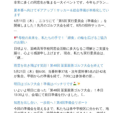
非常に多くの同窓生が集まる一大イベントです。今年もグラン…
夏本番へ向けてギアアップ！サッカー＆総会準備が本格化してい
ます
6月11日（木）、ニコリにて「第5回 実行委員会（準備会）」を
開催しました！先月のゴルフ大会を経て、8月の招待サッカー、
…
母校の未来を、私たちの手で！「継奏」の輪を広げるご協力
のお願い
日頃より、韮崎高等学校同窓会活動に多大なるご理解とご支援を
賜り、心より感謝申し上げます。 現在、私たち実行委員会は、
「継…
雨雲を吹き飛ばす笑顔！第48回 韮葉親善ゴルフ大会を終えて
5月21日（木）朝6:00、当番幹事37名・次年度幹事5名の計42名
が集合。早朝からの準備を経て、7:00には参加者の皆…
明日はゴルフ大会！準備はバッチリです
いよいよ明日に迫った「第48回 韮葉親善ゴルフ大会」！本日
13:30より、会場にて前日準備を行いました。 ἴ…
知恵を出し合い、一歩前へ！第4回準備会リポート
今回の準備会を迎えるまで、私たちは各中学校区に分かれて、地