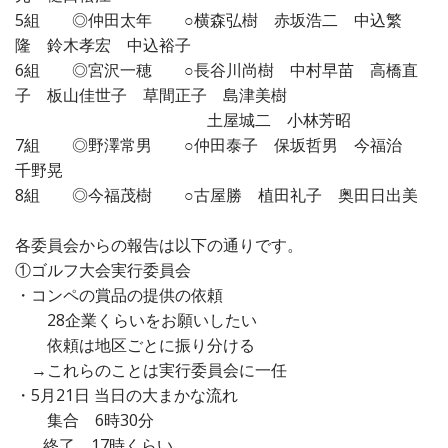
5組 ◎仲田太年 ○横森弘樹 赤坂浩二 中込繁
隆 鈴木孝宏 中込裕子
6組 ◎宮沢一穂 ○長谷川尚樹 中村早苗 高橋直
子 板山佳世子 草間正子 島津美樹
土屋城二 小林芳昭
7組 ◎野澤常男 ○仲田泰子 保坂哲男 今福治
千野晃
8組 ◎今福茂樹 ○古屋勝 植田礼子 奥田日出美
各委員会からの報告は以下の通りです。
①ゴルフ大会実行委員会
・コンペの賞品の提供の依頼
28企業くらいをお願いしたい
依頼は地区ごとに振り分ける
→これらのことは実行委員会に一任
・5月21日 当日の大まかな流れ
集合 6時30分
終了 17時くらい