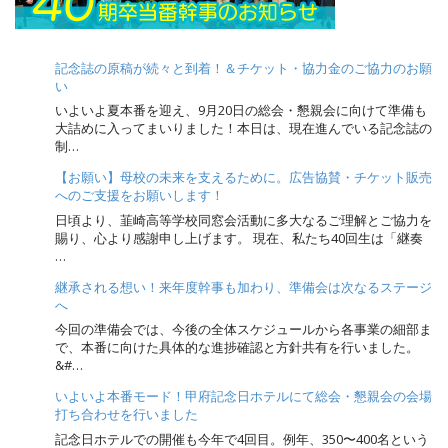
t
i
o
記念誌の原稿が続々と到着！＆チケット・協力金のご協力のお願
n
い
いよいよ夏本番を迎え、9月20日の総会・懇親会に向けて準備も
大詰めに入ってまいりました！本日は、現在進んでいる記念誌の
制…
【お願い】母校の未来を支えるために。広告協賛・チケット販売
へのご支援をお願いします！
日頃より、韮崎高等学校同窓会活動に多大なるご理解とご協力を
賜り、心より感謝申し上げます。 現在、私たち40回生は「継奏
…
継承される想い！来年度幹事も加わり、準備会は次なるステージ
へ
今回の準備会では、今後の全体スケジュールから各事業の細部ま
で、本番に向けた具体的な進捗確認と方針共有を行いました。
&#…
いよいよ本番モード！甲府記念日ホテルにて総会・懇親会の会場
打ち合わせを行いました
記念日ホテルでの開催も今年で4回目。例年、350〜400名という