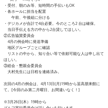
・受付、朝のみ等、短時間の手伝いもOK
・各ホールに担当を配置
午前、午後組に分ける
・デジカメが合計で4台必要。今のところ2 台は確保。
当日手伝える方の中から2台貸してほしい。
②広告協賛委員会
4月の例会時に発送準備
地区グループごとに確認
リストの中から、知り合い等で依頼可能な人は申し出て
ほしい。
③総会・懇親会委員会
大村先生には日程を連絡済み。
次回の4月の例会は、4月13日(月)19時から韮高朋来館に
て。[今回のみ第二月曜日、お間違いなく！]
※3月26日(木）19時から
ゴルフ実行委員会は話し合いを行います。