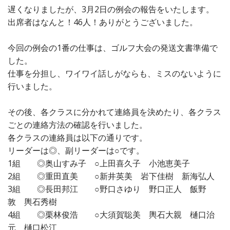
遅くなりましたが、3月2日の例会の報告をいたします。
出席者はなんと！46人！ありがとうございました。
今回の例会の1番の仕事は、ゴルフ大会の発送文書準備で
した。
仕事を分担し、ワイワイ話しがならも、ミスのないように
行いました。
その後、各クラスに分かれて連絡員を決めたり、各クラス
ごとの連絡方法の確認を行いました。
各クラスの連絡員は以下の通りです。
リーダーは◎、副リーダーは○です。
1組 ◎奥山すみ子 ○上田喜久子 小池恵美子
2組 ◎重田直美 ○新井英美 岩下佳樹 新海弘人
3組 ◎長田邦江 ○野口さゆり 野口正人 飯野
敦 輿石秀樹
4組 ◎栗林俊浩 ○大須賀聡美 輿石大親 樋口治
元 樋口松江