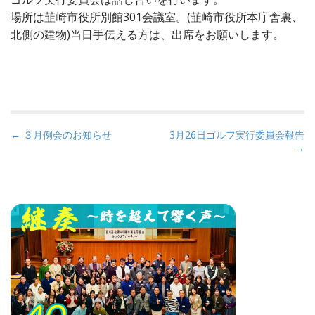
場所は韮崎市役所別館301会議室。(韮崎市役所本庁舎裏、
北側の建物)当日手伝える方は、出席をお願いします。
P
← ３月例会のお知らせ
3月26日ゴルフ実行委員会報告
→
o
s
t
n
a
v
i
g
a