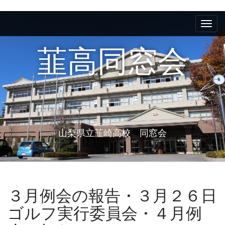
M
S
k
a
i
i
p
韮高同窓会
n
t
m
o
e
c
n
o
n
u
t
e
山梨県立韮崎高校 同窓会
n
t
３月例会の報告・３月２６日
ゴルフ実行委員会・４月例