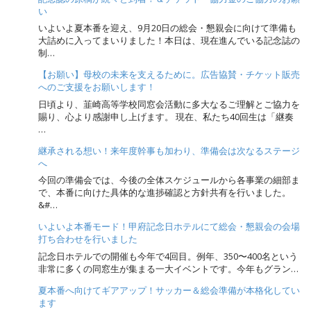
o
い
n
いよいよ夏本番を迎え、9月20日の総会・懇親会に向けて準備も
大詰めに入ってまいりました！本日は、現在進んでいる記念誌の
制…
【お願い】母校の未来を支えるために。広告協賛・チケット販売
へのご支援をお願いします！
日頃より、韮崎高等学校同窓会活動に多大なるご理解とご協力を
賜り、心より感謝申し上げます。 現在、私たち40回生は「継奏
…
継承される想い！来年度幹事も加わり、準備会は次なるステージ
へ
今回の準備会では、今後の全体スケジュールから各事業の細部ま
で、本番に向けた具体的な進捗確認と方針共有を行いました。
&#…
いよいよ本番モード！甲府記念日ホテルにて総会・懇親会の会場
打ち合わせを行いました
記念日ホテルでの開催も今年で4回目。例年、350〜400名という
非常に多くの同窓生が集まる一大イベントです。今年もグラン…
夏本番へ向けてギアアップ！サッカー＆総会準備が本格化してい
ます