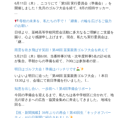
6月11日（木）、ニコリにて「第5回 実行委員会（準備会）」を
開催しました！先月のゴルフ大会を経て、8月の招待サッカー、
…
母校の未来を、私たちの手で！「継奏」の輪を広げるご協力
のお願い
日頃より、韮崎高等学校同窓会活動に多大なるご理解とご支援を
賜り、心より感謝申し上げます。 現在、私たち実行委員会は、
「継…
雨雲を吹き飛ばす笑顔！第48回 韮葉親善ゴルフ大会を終えて
5月21日（木）朝6:00、当番幹事37名・次年度幹事5名の計42名
が集合。早朝からの準備を経て、7:00には参加者の皆…
明日はゴルフ大会！準備はバッチリです
いよいよ明日に迫った「第48回 韮葉親善ゴルフ大会」！本日
13:30より、会場にて前日準備を行いました。 ἴ…
知恵を出し合い、一歩前へ！第4回準備会リポート
今回の準備会を迎えるまで、私たちは各中学校区に分かれて、地
元の皆さまへの広告・協賛金集めに奔走してきました。 地域を
回る…
【祝・新聞掲載】36年ぶりの再会！第40回生「キックオフパー
ティ」が山日新聞に紹介されました