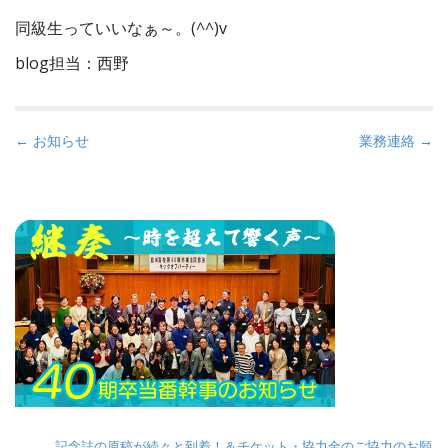
同級生っていいなぁ～。(^^)v
blog担当：西野
P
← お知らせ
業務連絡 →
o
s
t
n
a
v
i
g
a
t
i
記念誌の原稿が続々と到着！＆チケット・協力金のご協力のお願