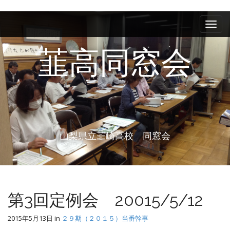
M
S
k
a
i
i
p
韮高同窓会
n
t
m
o
e
c
n
o
n
u
t
e
山梨県立韮崎高校 同窓会
n
t
第3回定例会 20015/5/12
2015年5月13日
in
２９期（２０１５）当番幹事