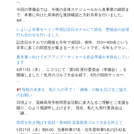
へ
今回の準備会では、今後の全体スケジュールから各事業の細部ま
で、本番に向けた具体的な進捗確認と方針共有を行いました。
&#…
いよいよ本番モード！甲府記念日ホテルにて総会・懇親会の会場
打ち合わせを行いました
記念日ホテルでの開催も今年で4回目。例年、350〜400名という
非常に多くの同窓生が集まる一大イベントです。今年もグラン…
夏本番へ向けてギアアップ！サッカー＆総会準備が本格化してい
ます
6月11日（木）、ニコリにて「第5回 実行委員会（準備会）」を
開催しました！先月のゴルフ大会を経て、8月の招待サッカー、
…
母校の未来を、私たちの手で！「継奏」の輪を広げるご協力
のお願い
日頃より、韮崎高等学校同窓会活動に多大なるご理解とご支援を
賜り、心より感謝申し上げます。 現在、私たち実行委員会は、
「継…
雨雲を吹き飛ばす笑顔！第48回 韮葉親善ゴルフ大会を終えて
5月21日（木）朝6:00、当番幹事37名・次年度幹事5名の計42名