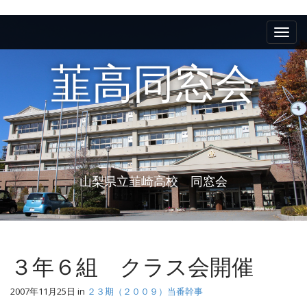
M
S
k
a
i
i
p
韮高同窓会
n
t
m
o
e
c
n
o
n
u
t
e
山梨県立韮崎高校 同窓会
n
t
３年６組 クラス会開催
2007年11月25日
in
２３期（２００９）当番幹事