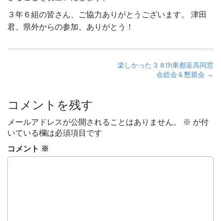
３年６組の皆さん、ご協力ありがとうございます。 津田
君、県外からの参加、ありがとう！
P
楽しかった３８th東都韮高同窓
会総会＆懇親会 →
o
s
t
コメントを残す
n
メールアドレスが公開されることはありません。
※
が付
a
いている欄は必須項目です
v
コメント
※
i
g
a
t
i
o