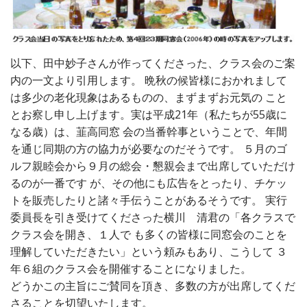
以下、田中妙子さんが作ってくださった、クラス会のご案
内の一文より引用します。 晩秋の候皆様におかれまして
は多少の老化現象はあるものの、まずまずお元気の こと
とお察し申し上げます。実は平成21年（私たちが55歳に
なる歳）は、韮高同窓 会の当番幹事ということで、年間
を通じ同期の方の協力が必要なのだそうです。 ５月のゴ
ルフ親睦会から９月の総会・懇親会まで出席していただけ
るのが一番です が、その他にも広告をとったり、チケッ
トを販売したりと諸々手伝うことがあるそうです。 実行
委員長を引き受けてくださった横川 清君の「各クラスで
クラス会を開き、１人で も多くの皆様に同窓会のことを
理解していただきたい」という頼みもあり、こうして ３
年６組のクラス会を開催することになりました。
どうかこの主旨にご賛同を頂き、多数の方が出席してくだ
さることを切望いたします。