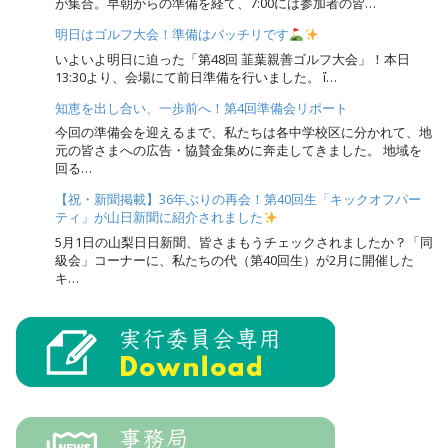
が集合。早朝からの準備を経て、7:00には参加者の皆…
明日はゴルフ大会！準備はバッチリです
いよいよ明日に迫った「第48回 韮葉親善ゴルフ大会」！本日
13:30より、会場にて前日準備を行いました。 ἴ…
知恵を出し合い、一歩前へ！第4回準備会リポート
今回の準備会を迎えるまで、私たちは各中学校区に分かれて、地
元の皆さまへの広告・協賛金集めに奔走してきました。 地域を
回る…
【祝・新聞掲載】36年ぶりの再会！第40回生「キックオフパー
ティ」が山日新聞に紹介されました
5月1日の山梨日日新聞、皆さまもうチェックされましたか？「同
級会」コーナーに、私たちの代（第40回生）が2月に開催した
キ…