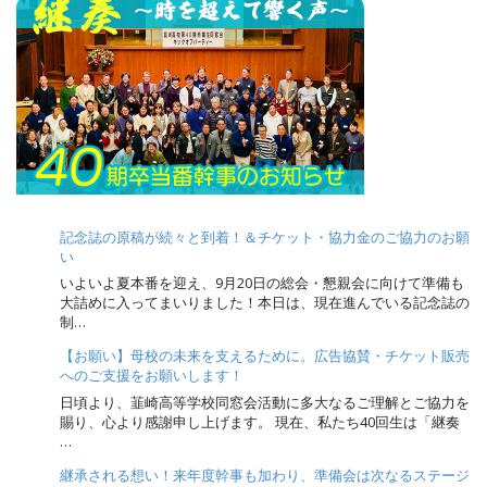
記念誌の原稿が続々と到着！＆チケット・協力金のご協力のお願
い
いよいよ夏本番を迎え、9月20日の総会・懇親会に向けて準備も
大詰めに入ってまいりました！本日は、現在進んでいる記念誌の
制…
【お願い】母校の未来を支えるために。広告協賛・チケット販売
へのご支援をお願いします！
日頃より、韮崎高等学校同窓会活動に多大なるご理解とご協力を
賜り、心より感謝申し上げます。 現在、私たち40回生は「継奏
…
継承される想い！来年度幹事も加わり、準備会は次なるステージ