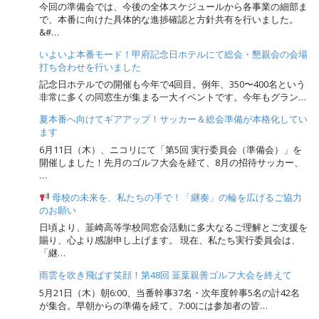
今回の準備会では、今後の全体スケジュールから各事業の細部ま
で、本番に向けた具体的な進捗確認と方針共有を行いました。
&#…
いよいよ本番モード！甲府記念日ホテルにて総会・懇親会の会場
打ち合わせを行いました
記念日ホテルでの開催も今年で4回目。例年、350〜400名という
非常に多くの同窓生が集まる一大イベントです。今年もグラン…
夏本番へ向けてギアアップ！サッカー＆総会準備が本格化してい
ます
6月11日（木）、ニコリにて「第5回 実行委員会（準備会）」を
開催しました！先月のゴルフ大会を経て、8月の招待サッカー、
…
母校の未来を、私たちの手で！「継奏」の輪を広げるご協力
のお願い
日頃より、韮崎高等学校同窓会活動に多大なるご理解とご支援を
賜り、心より感謝申し上げます。 現在、私たち実行委員会は、
「継…
雨雲を吹き飛ばす笑顔！第48回 韮葉親善ゴルフ大会を終えて
5月21日（木）朝6:00、当番幹事37名・次年度幹事5名の計42名
が集合。早朝からの準備を経て、7:00には参加者の皆…