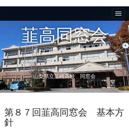
M
S
k
a
i
i
p
韮高同窓会
n
t
m
o
e
c
n
o
n
u
t
e
山梨県立韮崎高校 同窓会
n
t
第８７回韮高同窓会 基本方
針