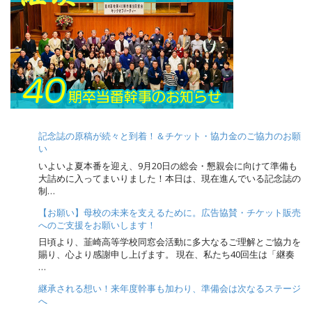
記念誌の原稿が続々と到着！＆チケット・協力金のご協力のお願
い
いよいよ夏本番を迎え、9月20日の総会・懇親会に向けて準備も
大詰めに入ってまいりました！本日は、現在進んでいる記念誌の
制…
【お願い】母校の未来を支えるために。広告協賛・チケット販売
へのご支援をお願いします！
日頃より、韮崎高等学校同窓会活動に多大なるご理解とご協力を
賜り、心より感謝申し上げます。 現在、私たち40回生は「継奏
…
継承される想い！来年度幹事も加わり、準備会は次なるステージ
へ