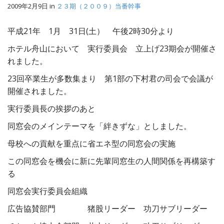
2009年2月9日
in
２３期（２００９）当番幹事
平成21年 1月 31日(土） 午後2時30分より
ホテル舟山において 実行委員会 立上げ23期会が開催さ
れました。
23回卒業生が多数集まり 第1部の下村君の司会で会議が
開催されました。
実行委員長の挨拶のあと
同窓会のメインテーマを「絆きずな」としました。
母校への貢献を重点に省エネ型の同窓会の実施
この同窓会を機会に新に先輩同窓生の人間関係を再構築す
る
同窓会実行委員会組織
広告協賛部門 猪股リーダー 功刀サブリーダー