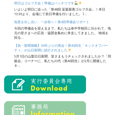
明日はゴルフ大会！準備はバッチリです
いよいよ明日に迫った「第48回 韮葉親善ゴルフ大会」！本日
13:30より、会場にて前日準備を行いました。 ἴ…
知恵を出し合い、一歩前へ！第4回準備会リポート
今回の準備会を迎えるまで、私たちは各中学校区に分かれて、地
元の皆さまへの広告・協賛金集めに奔走してきました。 地域を
回る…
【祝・新聞掲載】36年ぶりの再会！第40回生「キックオフパー
ティ」が山日新聞に紹介されました
5月1日の山梨日日新聞、皆さまもうチェックされましたか？「同
級会」コーナーに、私たちの代（第40回生）が2月に開催した
キ…