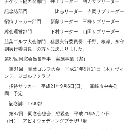
チケット協力金部門 井上リーダー 功刀サブリーダー
記念誌部門 比志リーダー 吉岡サブリーダー
招待サッカー部門 新藤リーダー 三橋サブリーダー
総会運営部門 下村リーダー 山田サブリーダー
韮葉ゴルフ大会部門 猪股実行委員長 千野、根岸、永守
副実行委員長 の方々に決まりました。
第87回同窓会当番幹事 実施事業（案）
第31回 韮葉ゴルフ大会 平成21年5月21日（木）ヴィ
ンテージゴルフクラブ
招待サッカー 平成21年9月6日(日） 韮崎市中央公
園 予定
記念誌 1700部
第87回 同窓会総会、懇親会 平成21年9月27日
（日） アピオウェディングプラザ甲府