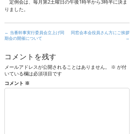
定例会は、毎月第2土曜日の午後1時半から3時半に決ま
りました。
P
← 当番幹事実行委員会立上げ同
同窓会本会役員さん方にご挨拶
期会の開催について
→
o
s
t
コメントを残す
n
メールアドレスが公開されることはありません。
※
が付
a
いている欄は必須項目です
v
コメント
※
i
g
a
t
i
o