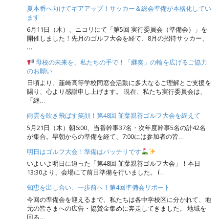
夏本番へ向けてギアアップ！サッカー＆総会準備が本格化してい
ます
6月11日（木）、ニコリにて「第5回 実行委員会（準備会）」を
開催しました！先月のゴルフ大会を経て、8月の招待サッカー、
…
母校の未来を、私たちの手で！「継奏」の輪を広げるご協力
のお願い
日頃より、韮崎高等学校同窓会活動に多大なるご理解とご支援を
賜り、心より感謝申し上げます。 現在、私たち実行委員会は、
「継…
雨雲を吹き飛ばす笑顔！第48回 韮葉親善ゴルフ大会を終えて
5月21日（木）朝6:00、当番幹事37名・次年度幹事5名の計42名
が集合。早朝からの準備を経て、7:00には参加者の皆…
明日はゴルフ大会！準備はバッチリです
いよいよ明日に迫った「第48回 韮葉親善ゴルフ大会」！本日
13:30より、会場にて前日準備を行いました。 ἴ…
知恵を出し合い、一歩前へ！第4回準備会リポート
今回の準備会を迎えるまで、私たちは各中学校区に分かれて、地
元の皆さまへの広告・協賛金集めに奔走してきました。 地域を
回る…