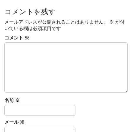
s
t
コメントを残す
n
メールアドレスが公開されることはありません。
※
が付
a
いている欄は必須項目です
v
コメント
※
i
g
a
t
i
o
n
名前
※
メール
※