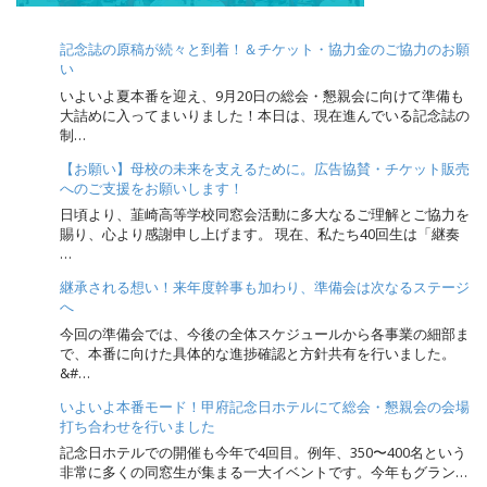
記念誌の原稿が続々と到着！＆チケット・協力金のご協力のお願
い
いよいよ夏本番を迎え、9月20日の総会・懇親会に向けて準備も
大詰めに入ってまいりました！本日は、現在進んでいる記念誌の
制…
【お願い】母校の未来を支えるために。広告協賛・チケット販売
へのご支援をお願いします！
日頃より、韮崎高等学校同窓会活動に多大なるご理解とご協力を
賜り、心より感謝申し上げます。 現在、私たち40回生は「継奏
…
継承される想い！来年度幹事も加わり、準備会は次なるステージ
へ
今回の準備会では、今後の全体スケジュールから各事業の細部ま
で、本番に向けた具体的な進捗確認と方針共有を行いました。
&#…
いよいよ本番モード！甲府記念日ホテルにて総会・懇親会の会場
打ち合わせを行いました
記念日ホテルでの開催も今年で4回目。例年、350〜400名という
非常に多くの同窓生が集まる一大イベントです。今年もグラン…