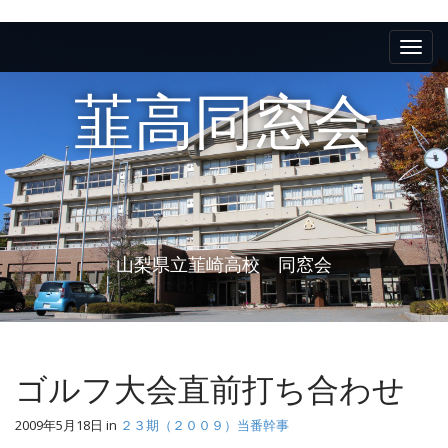
M
S
k
a
i
i
p
韮高同窓会
n
t
m
o
e
c
n
o
n
u
t
e
山梨県立韮崎高校 同窓会
n
t
ゴルフ大会直前打ち合わせ
2009年5月18日
in
２３期（２００９）当番幹事