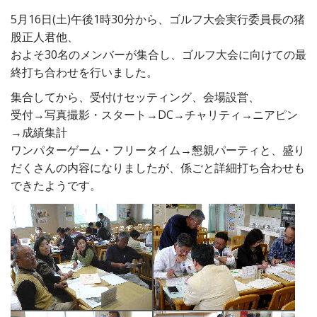
5月16日(土)午後1時30分から、ゴルフ大会実行委員長の猪
股正人君他、
およそ30名のメンバーが集合し、ゴルフ大会に向けての最
終打ち合わせを行いました。
集合してから、受付けセッティング、会場設営、
受付→写真撮影・スタート→DC→チャリティ→ニアピン
→成績集計
ワンパターゲーム・フリータイム→懇親パーティと、盛り
だくさんの内容になりましたが、係ごと詳細打ち合わせも
できたようです。