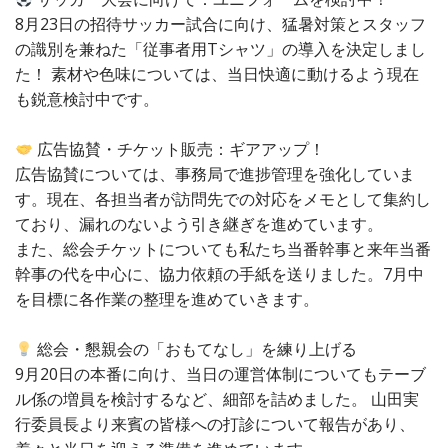
8月23日の招待サッカー試合に向け、猛暑対策とスタッフ
の識別を兼ねた「従事者用Tシャツ」の導入を決定しまし
た！ 素材や色味については、当日快適に動けるよう現在
も鋭意検討中です。
広告協賛・チケット販売：ギアアップ！
広告協賛については、事務局で進捗管理を強化していま
す。現在、各担当者が訪問先での対応をメモとして集約し
ており、漏れのないよう引き継ぎを進めています。
また、総会チケットについても私たち当番幹事と来年当番
幹事の代を中心に、協力依頼の手紙を送りました。7月中
を目標に各作業の整理を進めていきます。
総会・懇親会の「おもてなし」を練り上げる
9月20日の本番に向け、当日の運営体制についてもテーブ
ル係の増員を検討するなど、細部を詰めました。 山田実
行委員長より来賓の皆様への打診について報告があり、