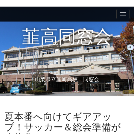
M
S
k
a
i
i
p
韮高同窓会
n
t
m
o
e
c
n
o
n
u
t
e
山梨県立韮崎高校 同窓会
n
t
夏本番へ向けてギアアッ
プ！サッカー＆総会準備が