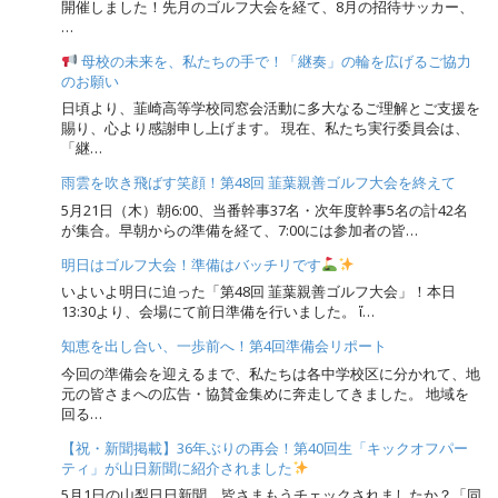
開催しました！先月のゴルフ大会を経て、8月の招待サッカー、
…
母校の未来を、私たちの手で！「継奏」の輪を広げるご協力
のお願い
日頃より、韮崎高等学校同窓会活動に多大なるご理解とご支援を
賜り、心より感謝申し上げます。 現在、私たち実行委員会は、
「継…
雨雲を吹き飛ばす笑顔！第48回 韮葉親善ゴルフ大会を終えて
5月21日（木）朝6:00、当番幹事37名・次年度幹事5名の計42名
が集合。早朝からの準備を経て、7:00には参加者の皆…
明日はゴルフ大会！準備はバッチリです
いよいよ明日に迫った「第48回 韮葉親善ゴルフ大会」！本日
13:30より、会場にて前日準備を行いました。 ἴ…
知恵を出し合い、一歩前へ！第4回準備会リポート
今回の準備会を迎えるまで、私たちは各中学校区に分かれて、地
元の皆さまへの広告・協賛金集めに奔走してきました。 地域を
回る…
【祝・新聞掲載】36年ぶりの再会！第40回生「キックオフパー
ティ」が山日新聞に紹介されました
5月1日の山梨日日新聞、皆さまもうチェックされましたか？「同