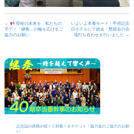
P
←
母校の未来を、私たちの
いよいよ本番モード！甲府記念
手で！「継奏」の輪を広げるご
日ホテルにて総会・懇親会の会
o
協力のお願い
場打ち合わせを行いました →
s
t
n
a
v
i
g
a
t
i
o
n
記念誌の原稿が続々と到着！＆チケット・協力金のご協力のお願
い