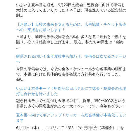
いよいよ夏本番を迎え、9月20日の総会・懇親会に向けて準備も
大詰めに入ってまいりました！本日は、現在進んでいる記念誌の
制…
【お願い】母校の未来を支えるために。広告協賛・チケット販売
へのご支援をお願いします！
日頃より、韮崎高等学校同窓会活動に多大なるご理解とご協力を
賜り、心より感謝申し上げます。 現在、私たち40回生は「継奏
…
継承される想い！来年度幹事も加わり、準備会は次なるステージ
へ
今回の準備会では、今後の全体スケジュールから各事業の細部ま
で、本番に向けた具体的な進捗確認と方針共有を行いました。
&#…
いよいよ本番モード！甲府記念日ホテルにて総会・懇親会の会場
打ち合わせを行いました
記念日ホテルでの開催も今年で4回目。例年、350〜400名という
非常に多くの同窓生が集まる一大イベントです。今年もグラン…
夏本番へ向けてギアアップ！サッカー＆総会準備が本格化してい
ます
6月11日（木）、ニコリにて「第5回 実行委員会（準備会）」を