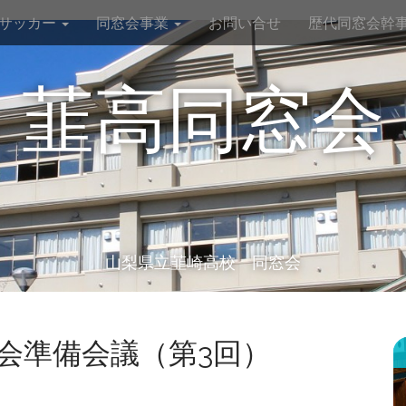
サッカー
同窓会事業
お問い合せ
歴代同窓会幹事
韮高同窓会
山梨県立韮崎高校 同窓会
会準備会議（第3回）