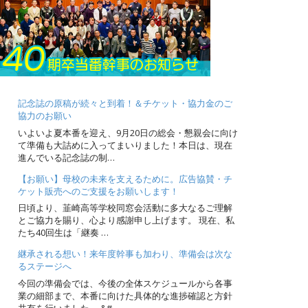
記念誌の原稿が続々と到着！＆チケット・協力金のご
協力のお願い
いよいよ夏本番を迎え、9月20日の総会・懇親会に向け
て準備も大詰めに入ってまいりました！本日は、現在
進んでいる記念誌の制…
【お願い】母校の未来を支えるために。広告協賛・チ
ケット販売へのご支援をお願いします！
日頃より、韮崎高等学校同窓会活動に多大なるご理解
とご協力を賜り、心より感謝申し上げます。 現在、私
たち40回生は「継奏 …
継承される想い！来年度幹事も加わり、準備会は次な
るステージへ
今回の準備会では、今後の全体スケジュールから各事
業の細部まで、本番に向けた具体的な進捗確認と方針
共有を行いました。 &#…