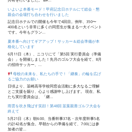
いよいよ本番モード！甲府記念日ホテルにて総会・懇
親会の会場打ち合わせを行いました
記念日ホテルでの開催も今年で4回目。例年、350〜
400名という非常に多くの同窓生が集まる一大イベント
です。今年もグラン…
夏本番へ向けてギアアップ！サッカー＆総会準備が本
格化しています
6月11日（木）、ニコリにて「第5回 実行委員会（準備
会）」を開催しました！先月のゴルフ大会を経て、8月
の招待サッカー、…
母校の未来を、私たちの手で！「継奏」の輪を広げ
るご協力のお願い
日頃より、韮崎高等学校同窓会活動に多大なるご理解
とご支援を賜り、心より感謝申し上げます。 現在、私
たち実行委員会は、「継…
雨雲を吹き飛ばす笑顔！第48回 韮葉親善ゴルフ大会を
終えて
5月21日（木）朝6:00、当番幹事37名・次年度幹事5名
の計42名が集合。早朝からの準備を経て、7:00には参
加者の皆…