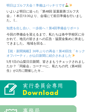
明日はゴルフ大会！準備はバッチリです
いよいよ明日に迫った「第48回 韮葉親善ゴルフ大
会」！本日13:30より、会場にて前日準備を行いまし
た。 ἴ…
知恵を出し合い、一歩前へ！第4回準備会リポート
今回の準備会を迎えるまで、私たちは各中学校区に分
かれて、地元の皆さまへの広告・協賛金集めに奔走し
てきました。 地域を回る…
【祝・新聞掲載】36年ぶりの再会！第40回生「キック
オフパーティ」が山日新聞に紹介されました
5月1日の山梨日日新聞、皆さまもうチェックされまし
たか？「同級会」コーナーに、私たちの代（第40回
生）が2月に開催したキ…