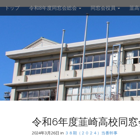
M
S
トップ
令和8年度同窓会総会
同窓会役員
韮高
k
a
i
i
p
n
t
m
o
e
c
n
o
n
u
t
e
n
t
令和6年度韮崎高校同窓
2024年3月26日
in
３８期（２０２４）当番幹事