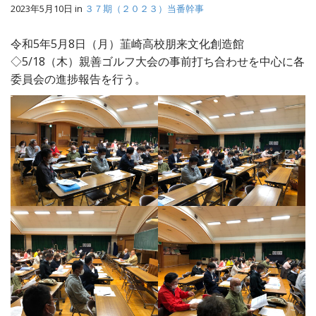
2023年5月10日
in
３７期（２０２３）当番幹事
令和5年5月8日（月）韮崎高校朋来文化創造館
◇5/18（木）親善ゴルフ大会の事前打ち合わせを中心に各
委員会の進捗報告を行う。