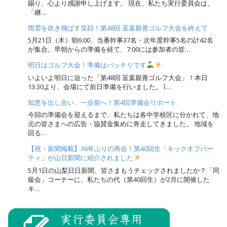
賜り、心より感謝申し上げます。 現在、私たち実行委員会は、
「継…
雨雲を吹き飛ばす笑顔！第48回 韮葉親善ゴルフ大会を終えて
5月21日（木）朝6:00、当番幹事37名・次年度幹事5名の計42名
が集合。早朝からの準備を経て、7:00には参加者の皆…
明日はゴルフ大会！準備はバッチリです
いよいよ明日に迫った「第48回 韮葉親善ゴルフ大会」！本日
13:30より、会場にて前日準備を行いました。 ἴ…
知恵を出し合い、一歩前へ！第4回準備会リポート
今回の準備会を迎えるまで、私たちは各中学校区に分かれて、地
元の皆さまへの広告・協賛金集めに奔走してきました。 地域を
回る…
【祝・新聞掲載】36年ぶりの再会！第40回生「キックオフパー
ティ」が山日新聞に紹介されました
5月1日の山梨日日新聞、皆さまもうチェックされましたか？「同
級会」コーナーに、私たちの代（第40回生）が2月に開催した
キ…