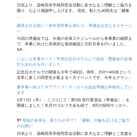
日頃より、韮崎高等学校同窓会活動に多大なるご理解とご協力を
賜り、心より感謝申し上げます。 現在、私たち40回生は「継奏
…
継承される想い！来年度幹事も加わり、準備会は次なるステージ
へ
今回の準備会では、今後の全体スケジュールから各事業の細部ま
で、本番に向けた具体的な進捗確認と方針共有を行いました。
&#…
いよいよ本番モード！甲府記念日ホテルにて総会・懇親会の会場
打ち合わせを行いました
記念日ホテルでの開催も今年で4回目。例年、350〜400名という
非常に多くの同窓生が集まる一大イベントです。今年もグラン…
夏本番へ向けてギアアップ！サッカー＆総会準備が本格化してい
ます
6月11日（木）、ニコリにて「第5回 実行委員会（準備会）」を
開催しました！先月のゴルフ大会を経て、8月の招待サッカー、
…
母校の未来を、私たちの手で！「継奏」の輪を広げるご協力
のお願い
日頃より、韮崎高等学校同窓会活動に多大なるご理解とご支援を