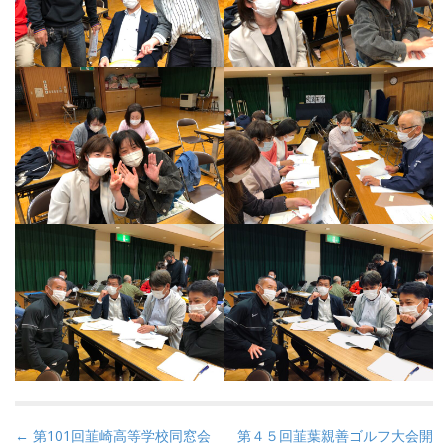
P
← 第101回韮崎高等学校同窓会
第４５回韮葉親善ゴルフ大会開