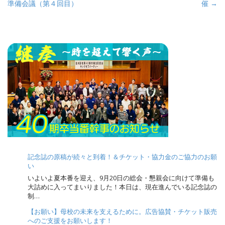
準備会議（第４回目）
催 →
o
s
t
n
a
v
i
g
a
t
i
o
記念誌の原稿が続々と到着！＆チケット・協力金のご協力のお願
n
い
いよいよ夏本番を迎え、9月20日の総会・懇親会に向けて準備も
大詰めに入ってまいりました！本日は、現在進んでいる記念誌の
制…
【お願い】母校の未来を支えるために。広告協賛・チケット販売
へのご支援をお願いします！