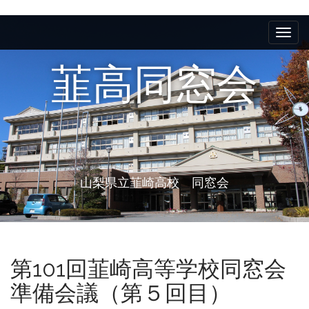
M
S
k
a
i
i
p
韮高同窓会
n
t
m
o
e
c
n
o
n
u
t
e
山梨県立韮崎高校 同窓会
n
t
第101回韮崎高等学校同窓会
準備会議（第５回目）