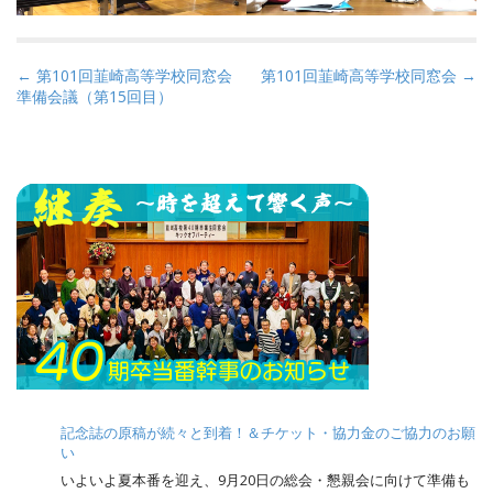
P
← 第101回韮崎高等学校同窓会
第101回韮崎高等学校同窓会 →
準備会議（第15回目）
o
s
t
n
a
v
i
g
a
t
i
o
記念誌の原稿が続々と到着！＆チケット・協力金のご協力のお願
n
い
いよいよ夏本番を迎え、9月20日の総会・懇親会に向けて準備も