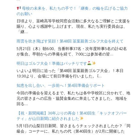
母校の未来を、私たちの手で！「継奏」の輪を広げるご協力
のお願い
日頃より、韮崎高等学校同窓会活動に多大なるご理解とご支援を
賜り、心より感謝申し上げます。 現在、私たち実行委員会は、
「継…
雨雲を吹き飛ばす笑顔！第48回 韮葉親善ゴルフ大会を終えて
5月21日（木）朝6:00、当番幹事37名・次年度幹事5名の計42名
が集合。早朝からの準備を経て、7:00には参加者の皆…
明日はゴルフ大会！準備はバッチリです
いよいよ明日に迫った「第48回 韮葉親善ゴルフ大会」！本日
13:30より、会場にて前日準備を行いました。 ἴ…
知恵を出し合い、一歩前へ！第4回準備会リポート
今回の準備会を迎えるまで、私たちは各中学校区に分かれて、地
元の皆さまへの広告・協賛金集めに奔走してきました。 地域を
回る…
【祝・新聞掲載】36年ぶりの再会！第40回生「キックオフパー
ティ」が山日新聞に紹介されました
5月1日の山梨日日新聞、皆さまもうチェックされましたか？「同
級会」コーナーに、私たちの代（第40回生）が2月に開催した