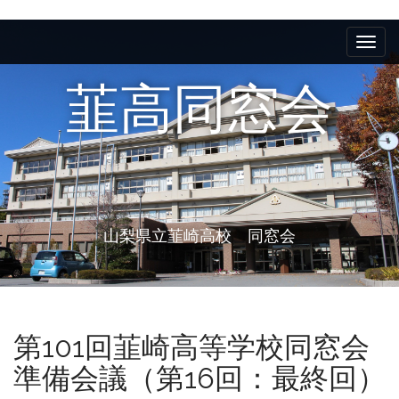
M
S
k
a
i
i
p
韮高同窓会
n
t
m
o
e
c
n
o
n
u
t
e
山梨県立韮崎高校 同窓会
n
t
第101回韮崎高等学校同窓会
準備会議（第16回：最終回）