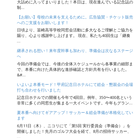
大詰めに入ってまいりました！本日は、現在進んでいる記念誌の
制…
【お願い】母校の未来を支えるために。広告協賛・チケット販売
へのご支援をお願いします！
日頃より、韮崎高等学校同窓会活動に多大なるご理解とご協力を
賜り、心より感謝申し上げます。 現在、私たち40回生は「継奏
…
継承される想い！来年度幹事も加わり、準備会は次なるステージ
へ
今回の準備会では、今後の全体スケジュールから各事業の細部ま
で、本番に向けた具体的な進捗確認と方針共有を行いました。
&#…
いよいよ本番モード！甲府記念日ホテルにて総会・懇親会の会場
打ち合わせを行いました
記念日ホテルでの開催も今年で4回目。例年、350〜400名という
非常に多くの同窓生が集まる一大イベントです。今年もグラン…
夏本番へ向けてギアアップ！サッカー＆総会準備が本格化してい
ます
6月11日（木）、ニコリにて「第5回 実行委員会（準備会）」を
開催しました！先月のゴルフ大会を経て、8月の招待サッカー、
…