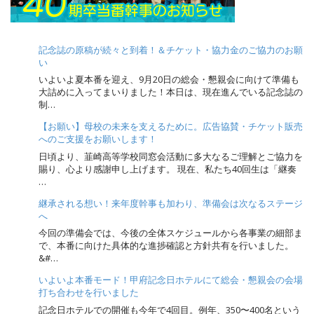
i
o
n
記念誌の原稿が続々と到着！＆チケット・協力金のご協力のお願
い
いよいよ夏本番を迎え、9月20日の総会・懇親会に向けて準備も
大詰めに入ってまいりました！本日は、現在進んでいる記念誌の
制…
【お願い】母校の未来を支えるために。広告協賛・チケット販売
へのご支援をお願いします！
日頃より、韮崎高等学校同窓会活動に多大なるご理解とご協力を
賜り、心より感謝申し上げます。 現在、私たち40回生は「継奏
…
継承される想い！来年度幹事も加わり、準備会は次なるステージ
へ
今回の準備会では、今後の全体スケジュールから各事業の細部ま
で、本番に向けた具体的な進捗確認と方針共有を行いました。
&#…
いよいよ本番モード！甲府記念日ホテルにて総会・懇親会の会場
打ち合わせを行いました
記念日ホテルでの開催も今年で4回目。例年、350〜400名という