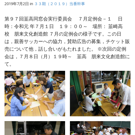
2019年7月2日
in
３３期（２０１９）当番幹事
第９７回韮高同窓会実行委員会 ７月定例会－１ 日
時：令和元 年７月１日 １９：００～ 場所： 韮崎高
校 朋来文化創造館 ７月の定例会の様子です。この日
は，親善サッカーへの協力，賛助広告の募集，チケット販
売について他，話し合いがもたれました。 ※次回の定例
会は，７月８日（月）１９時～ 韮高 朋来文化創造館に
て。