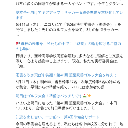
非常に多くの同窓生が集まる一大イベントです。今年もグラン…
夏本番へ向けてギアアップ！サッカー＆総会準備が本格化してい
ます
6月11日（木）、ニコリにて「第5回 実行委員会（準備会）」を
開催しました！先月のゴルフ大会を経て、8月の招待サッカー、
…
母校の未来を、私たちの手で！「継奏」の輪を広げるご協力
のお願い
日頃より、韮崎高等学校同窓会活動に多大なるご理解とご支援を
賜り、心より感謝申し上げます。 現在、私たち実行委員会は、
「継…
雨雲を吹き飛ばす笑顔！第48回 韮葉親善ゴルフ大会を終えて
5月21日（木）朝6:00、当番幹事37名・次年度幹事5名の計42名
が集合。早朝からの準備を経て、7:00には参加者の皆…
明日はゴルフ大会！準備はバッチリです
いよいよ明日に迫った「第48回 韮葉親善ゴルフ大会」！本日
13:30より、会場にて前日準備を行いました。 ἴ…
知恵を出し合い、一歩前へ！第4回準備会リポート
今回の準備会を迎えるまで、私たちは各中学校区に分かれて、地