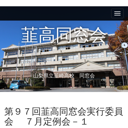
M
S
k
a
i
i
p
韮高同窓会
n
t
m
o
e
c
n
o
n
u
t
e
山梨県立韮崎高校 同窓会
n
t
第９７回韮高同窓会実行委員
会 ７月定例会－１