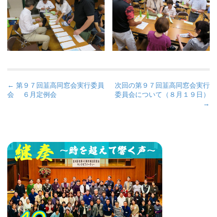
P
← 第９７回韮高同窓会実行委員
次回の第９７回韮高同窓会実行
会 ６月定例会
委員会について（８月１９日）
o
→
s
t
n
a
v
i
g
a
t