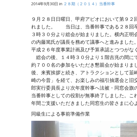
2014年9月30日
in
２８期（２０１４）当番幹事
９月２８日日曜日、甲府アピオにおいて第９２
れました。 当日は、当番幹事である２８回卒
３時３０分より総会が始まりました。横内正明
の内藤篤氏が議長を務めて議事へと進みました
平成２６年度事業計画及び予算承認とつつがな
総会の後、１４時３０分より１階吉兆の間にて
約７００名の参加をいただき懇親会が始まりま
後、来賓挨拶と続き、アトラクションとして韮
崎の今昔」を経て、お楽しみの福引抽選会と旧
郎実行委員長より次年度幹事へ法被・同窓会旗
当番幹事としての役割が無事終了しました。これ
年間ご支援いただきました同窓生の皆さまに心
同級生による事前準備作業