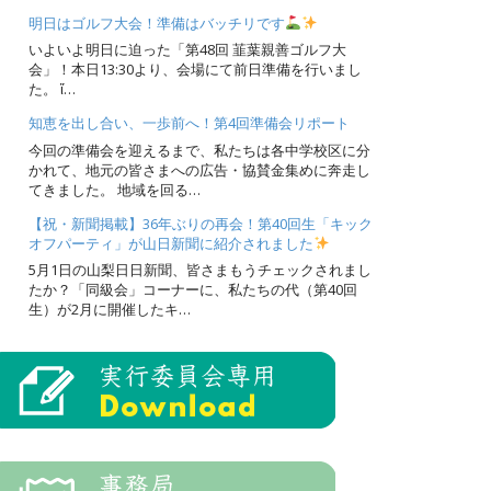
明日はゴルフ大会！準備はバッチリです
いよいよ明日に迫った「第48回 韮葉親善ゴルフ大
会」！本日13:30より、会場にて前日準備を行いまし
た。 ἴ…
知恵を出し合い、一歩前へ！第4回準備会リポート
今回の準備会を迎えるまで、私たちは各中学校区に分
かれて、地元の皆さまへの広告・協賛金集めに奔走し
てきました。 地域を回る…
【祝・新聞掲載】36年ぶりの再会！第40回生「キック
オフパーティ」が山日新聞に紹介されました
5月1日の山梨日日新聞、皆さまもうチェックされまし
たか？「同級会」コーナーに、私たちの代（第40回
生）が2月に開催したキ…