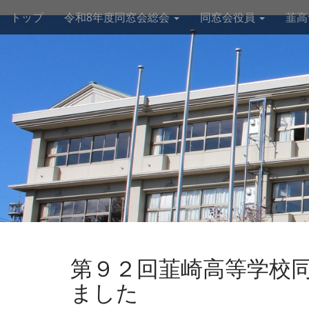
M
S
トップ
令和8年度同窓会総会
同窓会役員
韮高
k
a
i
i
p
n
t
m
o
e
c
n
o
n
u
t
e
n
t
第９２回韮崎高等学校
ました