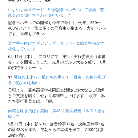
いよいよ本番モード！甲府記念日ホテルにて総会・懇
親会の会場打ち合わせを行いました
記念日ホテルでの開催も今年で4回目。例年、350〜
400名という非常に多くの同窓生が集まる一大イベント
です。今年もグラン…
夏本番へ向けてギアアップ！サッカー＆総会準備が本
格化しています
6月11日（木）、ニコリにて「第5回 実行委員会（準備
会）」を開催しました！先月のゴルフ大会を経て、8月
の招待サッカー、…
母校の未来を、私たちの手で！「継奏」の輪を広げ
るご協力のお願い
日頃より、韮崎高等学校同窓会活動に多大なるご理解
とご支援を賜り、心より感謝申し上げます。 現在、私
たち実行委員会は、「継…
雨雲を吹き飛ばす笑顔！第48回 韮葉親善ゴルフ大会を
終えて
5月21日（木）朝6:00、当番幹事37名・次年度幹事5名
の計42名が集合。早朝からの準備を経て、7:00には参
加者の皆…