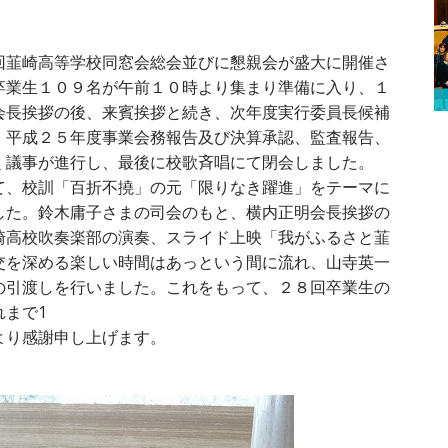
回韮崎高等学校同窓会総会並びに懇親会が盛大に開催さ
業生１０９名が午前１０時より集まり準備に入り、１
会長挨拶の後、来賓挨拶と続き、次年度実行委員長候補
。平成２５年度事業会務報告及び決算承認、監査報告、
く議事が進行し、最後に校歌斉唱にて閉会しました。
、校訓「百折不撓」の元「限りなき躍進」をテーマに
した。鈴木庸子さまの司会のもと、横内正明会長挨拶の
崎高校吹奏楽部の演奏、スライド上映「我がふるさと韮
交を深める楽しい時間はあっという間に流れ、山寺英一
の引渡しを行いました。これをもって、２８回卒業生の
まで1
より感謝申し上げます。