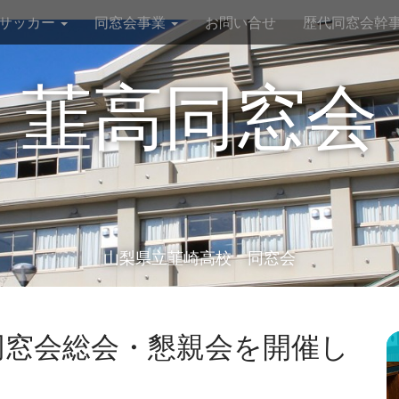
サッカー
同窓会事業
お問い合せ
歴代同窓会幹事
韮高同窓会
山梨県立韮崎高校 同窓会
同窓会総会・懇親会を開催し