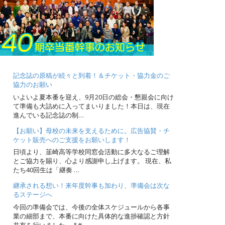
記念誌の原稿が続々と到着！＆チケット・協力金のご
協力のお願い
いよいよ夏本番を迎え、9月20日の総会・懇親会に向け
て準備も大詰めに入ってまいりました！本日は、現在
進んでいる記念誌の制…
【お願い】母校の未来を支えるために。広告協賛・チ
ケット販売へのご支援をお願いします！
日頃より、韮崎高等学校同窓会活動に多大なるご理解
とご協力を賜り、心より感謝申し上げます。 現在、私
たち40回生は「継奏 …
継承される想い！来年度幹事も加わり、準備会は次な
るステージへ
今回の準備会では、今後の全体スケジュールから各事
業の細部まで、本番に向けた具体的な進捗確認と方針
共有を行いました。 &#…