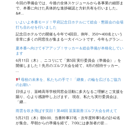
今回の準備会では、今後の全体スケジュールから各事業の細部ま
で、本番に向けた具体的な進捗確認と方針共有を行いました。
&#…
いよいよ本番モード！甲府記念日ホテルにて総会・懇親会の会場
打ち合わせを行いました
記念日ホテルでの開催も今年で4回目。例年、350〜400名という
非常に多くの同窓生が集まる一大イベントです。今年もグラン…
夏本番へ向けてギアアップ！サッカー＆総会準備が本格化してい
ます
6月11日（木）、ニコリにて「第5回 実行委員会（準備会）」を
開催しました！先月のゴルフ大会を経て、8月の招待サッカー、
…
母校の未来を、私たちの手で！「継奏」の輪を広げるご協力
のお願い
日頃より、韮崎高等学校同窓会活動に多大なるご理解とご支援を
賜り、心より感謝申し上げます。 現在、私たち実行委員会は、
「継…
雨雲を吹き飛ばす笑顔！第48回 韮葉親善ゴルフ大会を終えて
5月21日（木）朝6:00、当番幹事37名・次年度幹事5名の計42名
が集合。早朝からの準備を経て、7:00には参加者の皆…