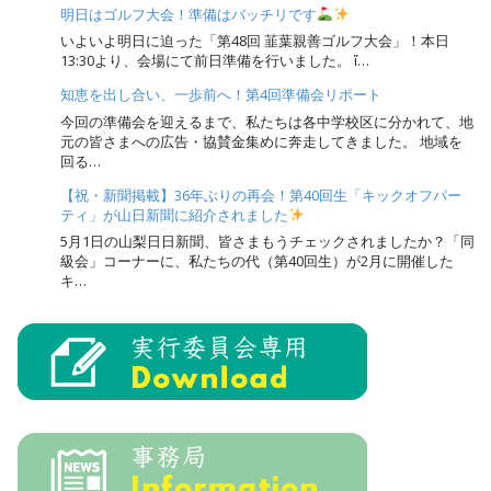
明日はゴルフ大会！準備はバッチリです
いよいよ明日に迫った「第48回 韮葉親善ゴルフ大会」！本日
13:30より、会場にて前日準備を行いました。 ἴ…
知恵を出し合い、一歩前へ！第4回準備会リポート
今回の準備会を迎えるまで、私たちは各中学校区に分かれて、地
元の皆さまへの広告・協賛金集めに奔走してきました。 地域を
回る…
【祝・新聞掲載】36年ぶりの再会！第40回生「キックオフパー
ティ」が山日新聞に紹介されました
5月1日の山梨日日新聞、皆さまもうチェックされましたか？「同
級会」コーナーに、私たちの代（第40回生）が2月に開催した
キ…