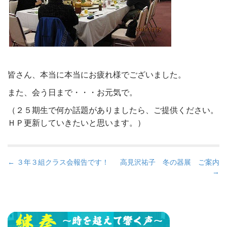
皆さん、本当に本当にお疲れ様でございました。
また、会う日まで・・・お元気で。
（２５期生で何か話題がありましたら、ご提供ください。
ＨＰ更新していきたいと思います。）
P
← ３年３組クラス会報告です！
高見沢祐子 冬の器展 ご案内
→
o
s
t
n