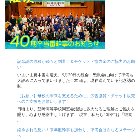
a
v
i
g
a
t
i
o
記念誌の原稿が続々と到着！＆チケット・協力金のご協力のお願
n
い
いよいよ夏本番を迎え、9月20日の総会・懇親会に向けて準備も
大詰めに入ってまいりました！本日は、現在進んでいる記念誌の
制…
【お願い】母校の未来を支えるために。広告協賛・チケット販売
へのご支援をお願いします！
日頃より、韮崎高等学校同窓会活動に多大なるご理解とご協力を
賜り、心より感謝申し上げます。 現在、私たち40回生は「継奏
…
継承される想い！来年度幹事も加わり、準備会は次なるステージ
へ