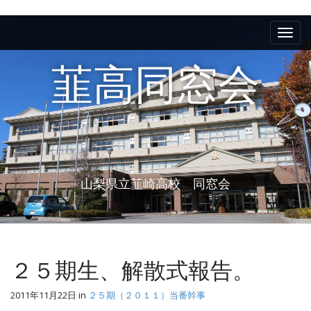
M
S
k
a
i
i
p
韮高同窓会
n
t
m
o
e
c
n
o
n
u
t
e
山梨県立韮崎高校 同窓会
n
t
２５期生、解散式報告。
2011年11月22日
in
２５期（２０１１）当番幹事