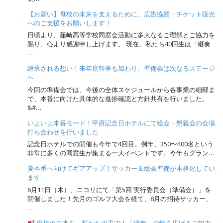
【お願い】母校の未来を支えるために。広告協賛・チケット販売
へのご支援をお願いします！
日頃より、韮崎高等学校同窓会活動に多大なるご理解とご協力を
賜り、心より感謝申し上げます。 現在、私たち40回生は「継奏
…
継承される想い！来年度幹事も加わり、準備会は次なるステージ
へ
今回の準備会では、今後の全体スケジュールから各事業の細部ま
で、本番に向けた具体的な進捗確認と方針共有を行いました。
&#…
いよいよ本番モード！甲府記念日ホテルにて総会・懇親会の会場
打ち合わせを行いました
記念日ホテルでの開催も今年で4回目。例年、350〜400名という
非常に多くの同窓生が集まる一大イベントです。今年もグラン…
夏本番へ向けてギアアップ！サッカー＆総会準備が本格化してい
ます
6月11日（木）、ニコリにて「第5回 実行委員会（準備会）」を
開催しました！先月のゴルフ大会を経て、8月の招待サッカー、
…
母校の未来を、私たちの手で！「継奏」の輪を広げるご協力