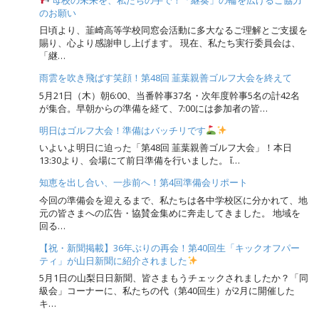
のお願い
日頃より、韮崎高等学校同窓会活動に多大なるご理解とご支援を
賜り、心より感謝申し上げます。 現在、私たち実行委員会は、
「継…
雨雲を吹き飛ばす笑顔！第48回 韮葉親善ゴルフ大会を終えて
5月21日（木）朝6:00、当番幹事37名・次年度幹事5名の計42名
が集合。早朝からの準備を経て、7:00には参加者の皆…
明日はゴルフ大会！準備はバッチリです
いよいよ明日に迫った「第48回 韮葉親善ゴルフ大会」！本日
13:30より、会場にて前日準備を行いました。 ἴ…
知恵を出し合い、一歩前へ！第4回準備会リポート
今回の準備会を迎えるまで、私たちは各中学校区に分かれて、地
元の皆さまへの広告・協賛金集めに奔走してきました。 地域を
回る…
【祝・新聞掲載】36年ぶりの再会！第40回生「キックオフパー
ティ」が山日新聞に紹介されました
5月1日の山梨日日新聞、皆さまもうチェックされましたか？「同
級会」コーナーに、私たちの代（第40回生）が2月に開催した
キ…