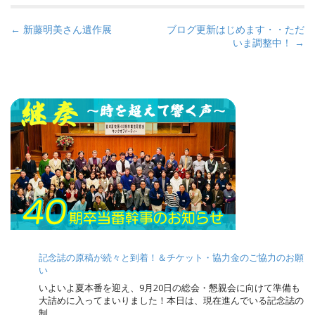
P
← 新藤明美さん遺作展
ブログ更新はじめます・・ただ
いま調整中！ →
o
s
t
n
a
v
i
g
a
t
i
o
記念誌の原稿が続々と到着！＆チケット・協力金のご協力のお願
n
い
いよいよ夏本番を迎え、9月20日の総会・懇親会に向けて準備も
大詰めに入ってまいりました！本日は、現在進んでいる記念誌の
制…