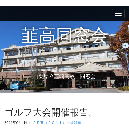
M
S
k
a
i
i
p
韮高同窓会
n
t
m
o
e
c
n
o
n
u
t
e
山梨県立韮崎高校 同窓会
n
t
ゴルフ大会開催報告。
2011年6月1日
in
２５期（２０１１）当番幹事